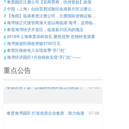
奉贤园区注册公司【安商育商，扶持奖励】政策
中国（上海）自由贸易试验区临港新片区注册公司，支持留学人员创业若干措施
【免税】临港奉贤注册公司，注册国际货物运输代理公司免征增值税
海湾镇正式接管两港大道以南临港·海湾，适用临港新片区各项招商政策
奉贤海湾经济开发区：临港新片区内的瑰宝
2018年上海奉贤添砖加瓦 聚焦优势 在独特资源禀
海湾旅游区税收突破3700万元
奉贤区税收收入实现首季“开门红”
海湾经济园区1月份税收实现“开门红”——
重点公告
奉贤区关于进一步做好利用外资工作的若干
07-08
措施
奉贤海湾园区:打造优质企业集群，助力临港
07-08
新片区发展