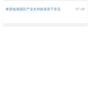
奉贤临港园区产业支持政策若干意见
07-08
“近悦远来,梦圆海湾” 奉贤海湾镇全域纳入上
07-08
海自由贸易试验区临港新片区
创业首选临港奉贤，临港新片区119.5先行
07-08
开发区免费注册公司及优势