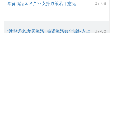
“近悦远来,梦圆海湾” 奉贤海湾镇全域纳入上
07-08
海自由贸易试验区临港新片区
创业首选临港奉贤，临港新片区119.5先行
07-08
开发区免费注册公司及优势
奉贤区关于进一步做好利用外资工作的若干
07-08
措施