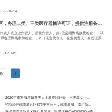
22-04-14
临港金山园区，办理二类、三类医疗器械许可证，提供注册备案地址一条龙营业执照+许可证（详细说明）
定代表人或企业负责人、质量负责人、共2位必须到场接受检查；（试
师也应到场参加检查）。2.（法定代表人、企业负责人）身份证原
21-10-21
条
1
2020年奉贤海湾镇各界人士新春团拜会—王美蓉女士...
招商经理临港新片区873平方公里，临港新城、南汇新...
奉贤与临港新片区联动新发展，投资注册公司宜居宜业的...