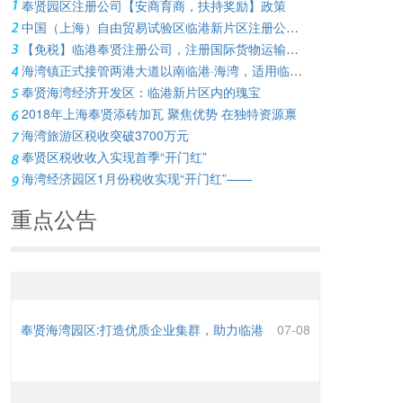
奉贤园区注册公司【安商育商，扶持奖励】政策
中国（上海）自由贸易试验区临港新片区注册公司，支持留学人员创业若干措施
【免税】临港奉贤注册公司，注册国际货物运输代理公司免征增值税
海湾镇正式接管两港大道以南临港·海湾，适用临港新片区各项招商政策
奉贤海湾经济开发区：临港新片区内的瑰宝
2018年上海奉贤添砖加瓦 聚焦优势 在独特资源禀
海湾旅游区税收突破3700万元
奉贤区税收收入实现首季“开门红”
海湾经济园区1月份税收实现“开门红”——
重点公告
奉贤海湾园区:打造优质企业集群，助力临港
07-08
新片区发展
“拥抱进博 共享未来”2023奉贤区投资推介大
07-08
会