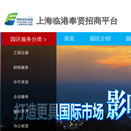
上海临港奉贤招商平台
首页
园区介绍
园区服务分类 >
园区服务分类>
工商注册
财税服务
许可资质
企业服务
银行开户
办公租赁